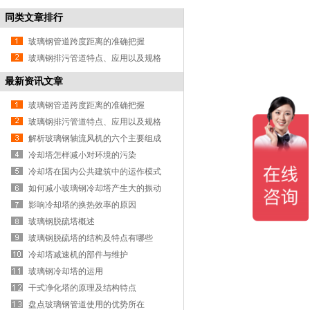
同类文章排行
玻璃钢管道跨度距离的准确把握
玻璃钢排污管道特点、应用以及规格
最新资讯文章
玻璃钢管道跨度距离的准确把握
玻璃钢排污管道特点、应用以及规格
解析玻璃钢轴流风机的六个主要组成
部分
冷却塔怎样减小对环境的污染
冷却塔在国内公共建筑中的运作模式
如何减小玻璃钢冷却塔产生大的振动
声响
影响冷却塔的换热效率的原因
玻璃钢脱硫塔概述
玻璃钢脱硫塔的结构及特点有哪些
冷却塔减速机的部件与维护
玻璃钢冷却塔的运用
干式净化塔的原理及结构特点
盘点玻璃钢管道使用的优势所在