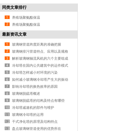
同类文章排行
养殖场聚氨酯保温
养殖场聚氨酯保温
最新资讯文章
玻璃钢管道跨度距离的准确把握
玻璃钢排污管道特点、应用以及规格
解析玻璃钢轴流风机的六个主要组成
部分
冷却塔在国内公共建筑中的运作模式
冷却塔怎样减小对环境的污染
如何减小玻璃钢冷却塔产生大的振动
声响
影响冷却塔的换热效率的原因
玻璃钢脱硫塔概述
玻璃钢脱硫塔的结构及特点有哪些
冷却塔减速机的部件与维护
玻璃钢冷却塔的运用
干式净化塔的原理及结构特点
盘点玻璃钢管道使用的优势所在