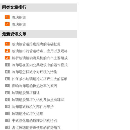
同类文章排行
玻璃钢罐
玻璃钢罐
最新资讯文章
玻璃钢管道跨度距离的准确把握
玻璃钢排污管道特点、应用以及规格
解析玻璃钢轴流风机的六个主要组成
部分
冷却塔在国内公共建筑中的运作模式
冷却塔怎样减小对环境的污染
如何减小玻璃钢冷却塔产生大的振动
声响
影响冷却塔的换热效率的原因
玻璃钢脱硫塔概述
玻璃钢脱硫塔的结构及特点有哪些
冷却塔减速机的部件与维护
玻璃钢冷却塔的运用
干式净化塔的原理及结构特点
盘点玻璃钢管道使用的优势所在