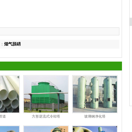
：
烟气脱硝
管道
方形逆流式冷却塔
玻璃钢净化塔