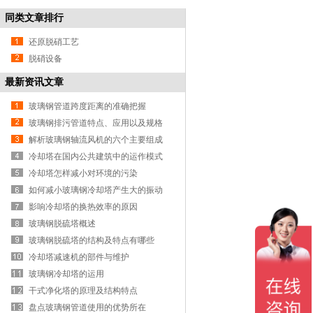
同类文章排行
还原脱硝工艺
脱硝设备
最新资讯文章
玻璃钢管道跨度距离的准确把握
玻璃钢排污管道特点、应用以及规格
解析玻璃钢轴流风机的六个主要组成
部分
冷却塔在国内公共建筑中的运作模式
冷却塔怎样减小对环境的污染
如何减小玻璃钢冷却塔产生大的振动
声响
影响冷却塔的换热效率的原因
玻璃钢脱硫塔概述
玻璃钢脱硫塔的结构及特点有哪些
冷却塔减速机的部件与维护
玻璃钢冷却塔的运用
干式净化塔的原理及结构特点
盘点玻璃钢管道使用的优势所在