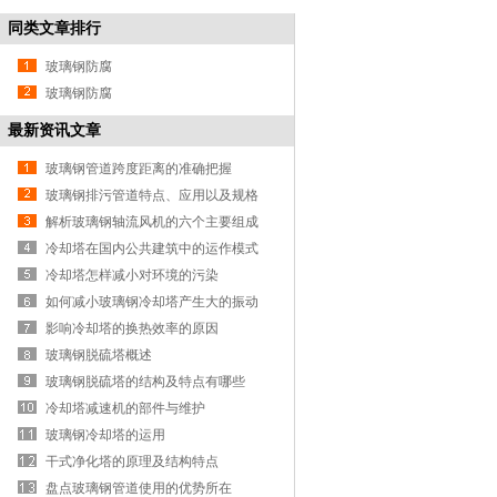
同类文章排行
玻璃钢防腐
玻璃钢防腐
最新资讯文章
玻璃钢管道跨度距离的准确把握
玻璃钢排污管道特点、应用以及规格
解析玻璃钢轴流风机的六个主要组成
部分
冷却塔在国内公共建筑中的运作模式
冷却塔怎样减小对环境的污染
如何减小玻璃钢冷却塔产生大的振动
声响
影响冷却塔的换热效率的原因
玻璃钢脱硫塔概述
玻璃钢脱硫塔的结构及特点有哪些
冷却塔减速机的部件与维护
玻璃钢冷却塔的运用
干式净化塔的原理及结构特点
盘点玻璃钢管道使用的优势所在